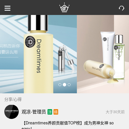
分享/心得
观凉-管理员
大于30天前
顶
精
【Dreamtimes养颜贡献值TOP榜】成为男神女神 so
easy！