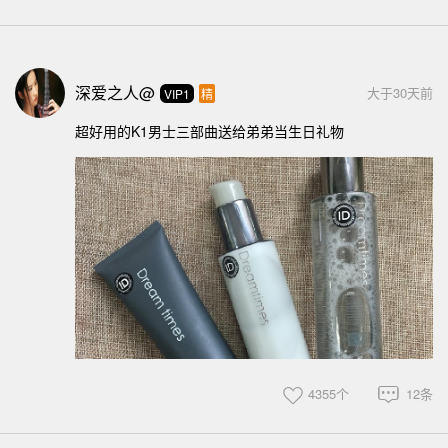
深爱之人@
大于30天前
VIP1
精
超好用的K1男士三部曲送给弟弟当生日礼物
4355个
12条