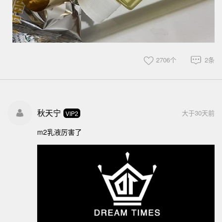
2706个
2条
秋天宁
大于30天前
VIP2
m2乳液厉害了