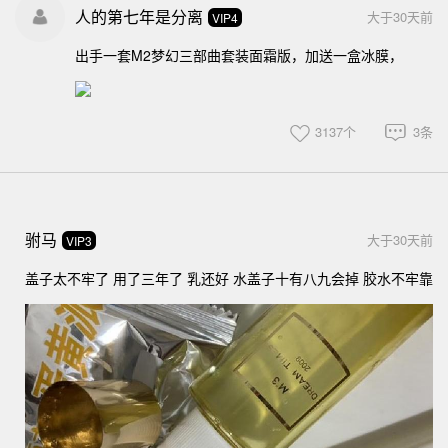
人的第七年是分离
大于30天前
VIP4
出手一套M2梦幻三部曲套装面霜版，加送一盒冰膜，
3137个
3条
驸马
大于30天前
VIP3
盖子太不牢了 用了三年了 乳还好 水盖子十有八九会掉 胶水不牢靠