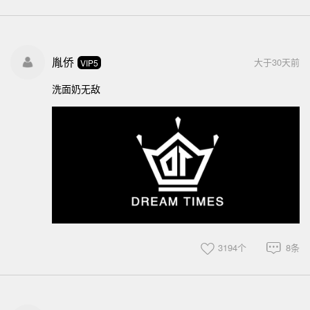
胤侨
大于30天前
VIP5
洗面奶无敌
3194个
8条