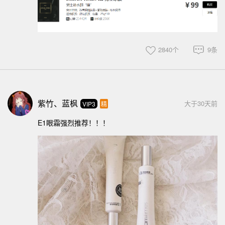
2840个
9条
紫竹、蓝枫
大于30天前
VIP3
精
E1眼霜强烈推荐！！！