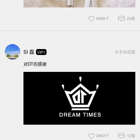
6068个
23条
Sl 磊
大于30天前
VIP1
对DT的感谢
3563个
12条