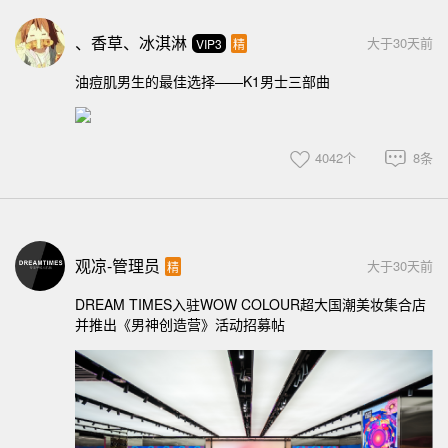
、香草、冰淇淋
大于30天前
VIP3
精
油痘肌男生的最佳选择——K1男士三部曲
4042个
8条
观凉-管理员
大于30天前
精
DREAM TIMES入驻WOW COLOUR超大国潮美妆集合店
并推出《男神创造营》活动招募帖