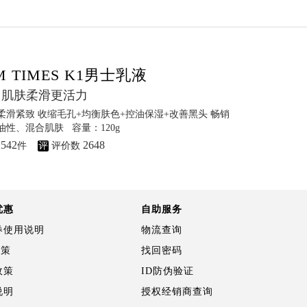
M TIMES K1男士乳液
 肌肤柔滑更活力
柔滑紧致 收缩毛孔+均衡肤色+控油保湿+改善黑头
畅销
性、混合肌肤 容量：120g
2542
2648
件
评
评价数
优惠
自助服务
券使用说明
物流查询
政策
找回密码
政策
ID防伪验证
说明
授权经销商查询