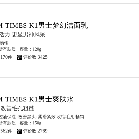
M TIMES K1男士梦幻洁面乳
活力 更显男神风采
畅销
有肤质 容量：120g
9170
3425
件
评
评价数
M TIMES K1男士爽肤水
 改善毛孔粗糙
控油保湿+改善黑头+柔滑紧致 收缩毛孔
畅销
有肤质 容量：150g
7562
2769
件
评
评价数