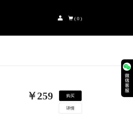
(
0
)
￥259
购买
详情