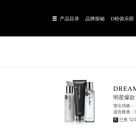
产品目录
品牌探秘
D粉俱乐部
DREA
明星爆款
突出功效：
适合肤质：油
52
售
已售