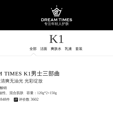
DREAM TIMES
专注年轻人护肤
K1
全部
洁面
爽肤水
乳液
套装
M TIMES K1男士三部曲
 清爽无油光 光彩绽放
畅销
性、混合肌肤 容量：120g*2+150g
1848
3602
件
评
评价数