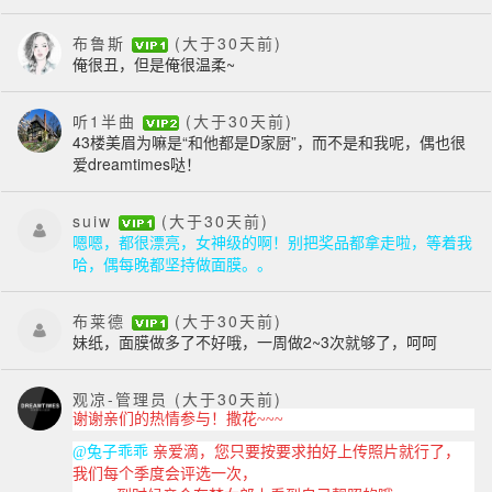
布鲁斯
(大于30天前)
俺很丑，但是俺很温柔~
听1半曲
(大于30天前)
43楼美眉为嘛是“和他都是D家厨”
，而不是和我呢，偶也很
爱dreamtimes哒！
suiw
(大于30天前)
嗯嗯，都很漂亮，女神级的啊！别把奖品都拿走啦，等着我
哈，偶每晚都坚持做面膜。。
布莱德
(大于30天前)
妹纸，面膜做多了不好哦，一周做2~3次就够了，呵呵
观凉-管理员
(大于30天前)
谢谢亲们的热情参与！撒花~~~
@兔子乖乖
亲爱滴，您只要按要求拍好上传照片就行了，
我们每个季度会评选一次，