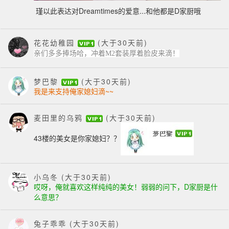
瑾以此表达对Dreamtimes的爱意...和他都是D家厨哦
花花幼稚园
(大于30天前)
亲们多多捧场哈，冲着M2套装厚着脸皮来滴！
梦巴黎
(大于30天前)
我是来支持俺家媳妇滴~~
麦田里的乌鸦
(大于30天前)
43楼的美女是你家媳妇？？
小乌冬
(大于30天前)
哎呀，俺就
喜欢这样纯纯的美女！弱弱的问下，D家厨是什
么意思
？
兔子乖乖
(大于30天前)