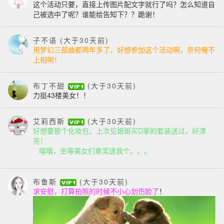
这个活动只要，直接上传图片配文字就行了吗？怎么知道自
己被选中了呢？谁能给告知下？？跪谢！
子不语
(大于30天前)
用梦幻三部曲都两年多了，好想参加这个活动啊，奈何俺不
上相啊！
布丁不甜
(大于30天前)
力挺43楼美女！！
艾莉西斯
(大于30天前)
好想要那个化妆包，上次见姐姐买D家的套装送过，好漂
亮！
嘻嘻，坐等美女们
拿奖送我个。。。
布鲁斯
(大于30天前)
求安慰，打算拍照的时候不小心划伤脸了
！