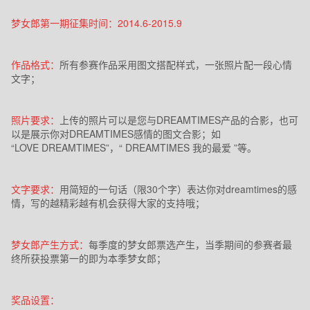
梦女郎第一期征集时间：
2014.6-2015.9
作品格式：
所有参赛作品采用图文搭配样式，一张照片配一段心情
文字；
照片要求：
上传的照片可以是您与DREAMTIMES产品的合影，也可
以是展示你对
DREAMTIMES
感情的图文合影；如
“
LOVE DREAMTIMES
”，“
DREAMTIMES
我的最爱 ”等。
文字要求：
用简短的一句话（限
30
个字）表达你对
dreamtimes
的感
情，写的越精彩越有机会获得大家的支持哦；
梦女郎产生方式：
每季度的梦女郎票选产生，当季期间的参赛者最
终所获投票第一的即为本季梦女郎；
奖品设置：