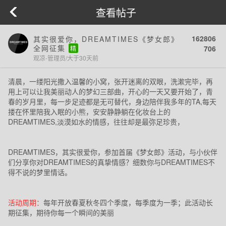
查看帖子
162806
其实很爱你，DREAMTIMES《梦女郎》
全网征集
706
精
观凉-管理员/大于30天前
清晨，一缕阳光撒入温馨的小窝，张开迷离的双眼，洗漱完毕，再
用上可以让我美丽动人的梦幻三部曲，开心的一天又要开始了，青
春的岁月里，每一步足迹都是无可替代，身边陪伴我多年的
TA,
每天
搂在怀里陪我入眠的小熊，安安静静躺在化妆台上的
DREAMTIMES,
淡漠如水的情感，往往却是最弥足珍贵，
DREAMTIMES
，其实很爱你，参加首届《梦女郎》活动，与小伙伴
们分享你对
DREAMTIMES
的
真挚情感？细数你与DREAMTIMES不
得不说的梦里情话。
活动周期：
每年开放春夏秋冬四个季度，每季度为一季；此活动长
期征集，期待你每一个瞬间的美丽